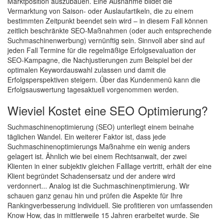
Marktposition auszubauen. Eine Ausnahme bildet die
Vermarktung von Saison- oder Auslaufartikeln, die zu einem
bestimmten Zeitpunkt beendet sein wird – in diesem Fall können
zeitlich beschränkte SEO-Maßnahmen (oder auch entsprechende
Suchmaschinenwerbung) vernünftig sein. Sinnvoll aber sind auf
jeden Fall Termine für die regelmäßige Erfolgsevaluation der
SEO-Kampagne, die Nachjustierungen zum Beispiel bei der
optimalen Keywordauswahl zulassen und damit die
Erfolgsperspektiven steigern. Über das Kundenmenü kann die
Erfolgsauswertung tagesaktuell vorgenommen werden.
Wieviel Kostet eine SEO Optimierung?
Suchmaschinenoptimierung (SEO) unterliegt einem beinahe
täglichen Wandel. Ein weiterer Faktor ist, dass jede
Suchmaschinenoptimierungs Maßnahme ein wenig anders
gelagert ist. Ähnlich wie bei einem Rechtsanwalt, der zwei
Klienten in einer subjektiv gleichen Falllage vertritt, erhält der eine
Klient begründet Schadensersatz und der andere wird
verdonnert... Analog ist die Suchmaschinenptimierung. Wir
schauen ganz genau hin und prüfen die Aspekte für Ihre
Rankingverbesserung individuell. Sie profitieren von umfassenden
Know How, das in mittlerweile 15 Jahren erarbeitet wurde. Sie